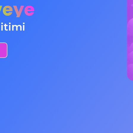
veye
itimi