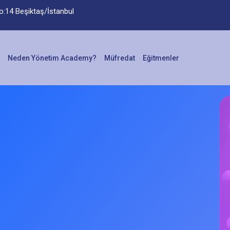
No:14 Beşiktaş/İstanbul
Neden Yönetim Academy?
Müfredat
Eğitmenler