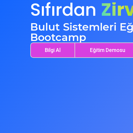
Sıfırdan
Zir
Bulut Sistemleri Eğ
Bootcamp
Bilgi Al
Eğitim Demosu